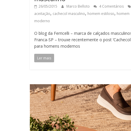
26/05/2015
Marco Belloto
4 Comentários
,
,
,
aceitação
cachecol masculino
homem estiloso
homem
moderno
O blog da Ferricelli – marca de calçados masculino
Franca-SP – trouxe recentemente o post ‘Cachecol
para homens modernos
Ler mais