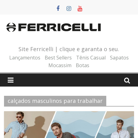
Pular
para
o
conteúdo
Site Ferricelli | clique e garanta o seu.
Lançamentos
Best Sellers
Tênis Casual
Sapatos
Mocassim
Botas
calçados masculinos para trabalhar