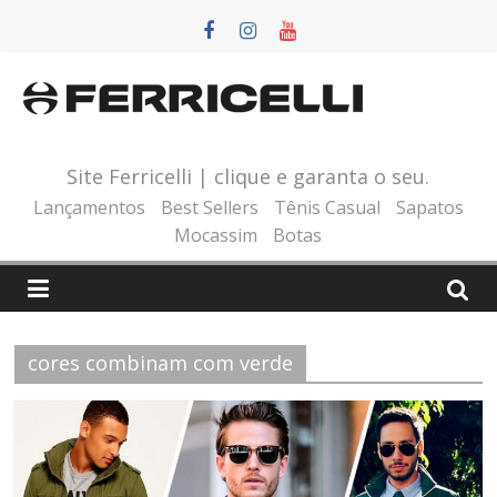
Pular
para
o
conteúdo
Site Ferricelli | clique e garanta o seu.
Lançamentos
Best Sellers
Tênis Casual
Sapatos
Mocassim
Botas
cores combinam com verde