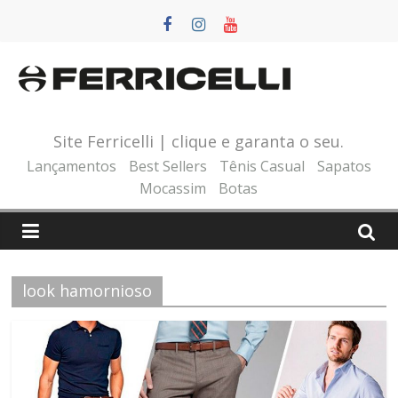
Pular
para
o
conteúdo
Site Ferricelli | clique e garanta o seu.
Lançamentos
Best Sellers
Tênis Casual
Sapatos
Mocassim
Botas
look hamornioso