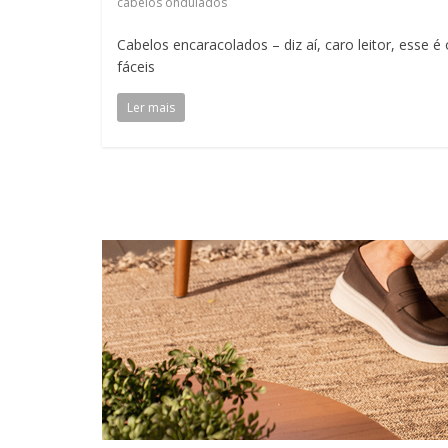
cabelos ondulados
Cabelos encaracolados – diz aí, caro leitor, ess
fáceis
Ler mais