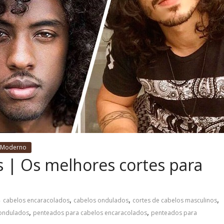
 Moderno
 | Os melhores cortes para
,
,
,
cabelos encaracolados
cabelos ondulados
cortes de cabelos masculinos
,
,
 ondulados
penteados para cabelos encaracolados
penteados para