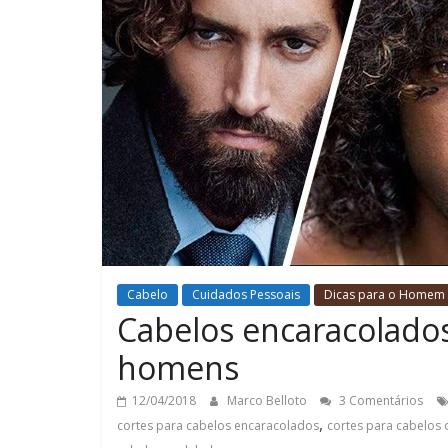
Cabelo
Cuidados Pessoais
Dicas para o Homem
Cabelos encaracolados
homens
12/04/2018
Marco Belloto
3 Comentários
,
cortes para cabelos encaracolados
cortes para cabelos