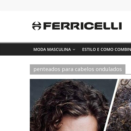
Pular
para
o
conteúdo
MODA MASCULINA
ESTILO E COMO COMBI
penteados para cabelos ondulados