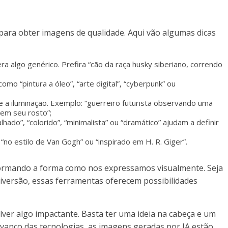
ara obter imagens de qualidade. Aqui vão algumas dicas
ra algo genérico. Prefira “cão da raça husky siberiano, correndo
omo “pintura a óleo”, “arte digital”, “cyberpunk” ou
 e a iluminação. Exemplo: “guerreiro futurista observando uma
 em seu rosto”;
lhado”, “colorido”, “minimalista” ou “dramático” ajudam a definir
“no estilo de Van Gogh” ou “inspirado em H. R. Giger”.
sformando a forma como nos expressamos visualmente. Seja
diversão, essas ferramentas oferecem possibilidades
lver algo impactante. Basta ter uma ideia na cabeça e um
anço das tecnologias, as imagens geradas por IA estão