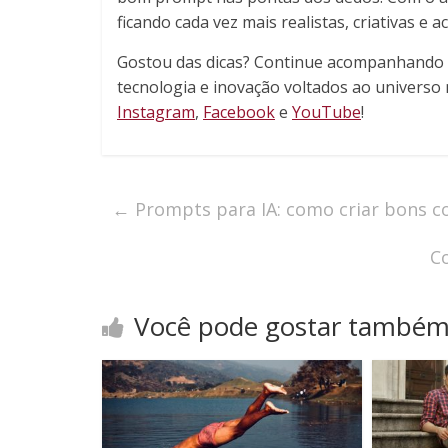
ficando cada vez mais realistas, criativas e ac
Gostou das dicas? Continue acompanhando o
tecnologia e inovação voltados ao universo m
Instagram
,
Facebook
e
YouTube
!
←
Prompts para IA: como criar bons 
C
Você pode gostar també