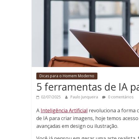
Dicas para o Homem Moderno
5 ferramentas de IA p
02/07/2025
Paulo Junqueira
0 comentários
A
Inteligência Artificial
revoluciona a forma 
de IA para criar imagens, hoje temos acesso
avançadas em design ou ilustração.
Você já pensou em gerar uma arte realista, 