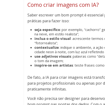
Como criar imagens com IA?
Saber escrever um bom prompt é essencial p
práticas para fazer isso:
seja específico
: por exemplo, “cachorro” ge
na neve, em estilo realista”;
inclua o estilo visual
: acrescente termos c
“fotorrealista”;
contextualize
: indique o ambiente, a ação
cidade neon à noite, com luz azul refletindo
use adjetivos visuais
: palavras como “deta
o tom da imagem;
inspire-se em artistas
: teste frases como 
De fato, a IA para criar imagens está tran
para projetos profissionais ou apenas por 
praticamente infinitas.
Você não precisa ser designer para desenvo
bom prompt nas pontas dos dedos. Com o av