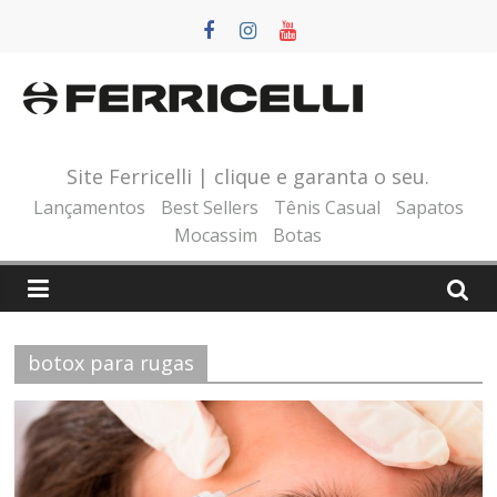
Pular
para
o
conteúdo
Site Ferricelli | clique e garanta o seu.
Lançamentos
Best Sellers
Tênis Casual
Sapatos
Mocassim
Botas
botox para rugas