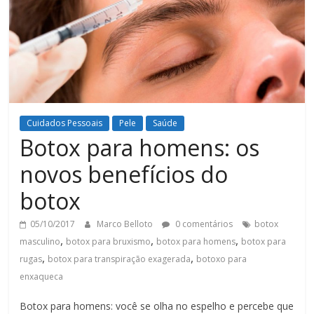
Cuidados Pessoais
Pele
Saúde
Botox para homens: os
novos benefícios do
botox
05/10/2017
Marco Belloto
0 comentários
botox
,
,
,
masculino
botox para bruxismo
botox para homens
botox para
,
,
rugas
botox para transpiração exagerada
botoxo para
enxaqueca
Botox para homens: você se olha no espelho e percebe que