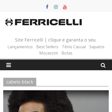
Pular
para
o
conteúdo
Site Ferricelli | clique e garanta o seu.
Lançamentos
Best Sellers
Tênis Casual
Sapatos
Mocassim
Botas
cabelo black