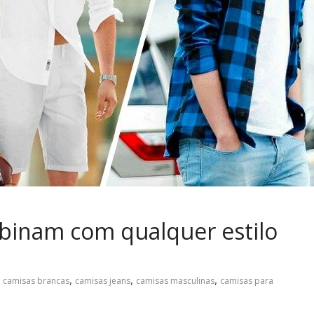
binam com qualquer estilo
,
,
,
camisas brancas
camisas jeans
camisas masculinas
camisas para