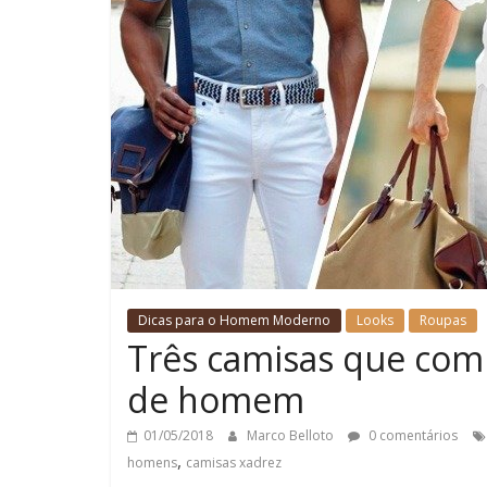
Dicas para o Homem Moderno
Looks
Roupas
Três camisas que com
de homem
01/05/2018
Marco Belloto
0 comentários
,
homens
camisas xadrez