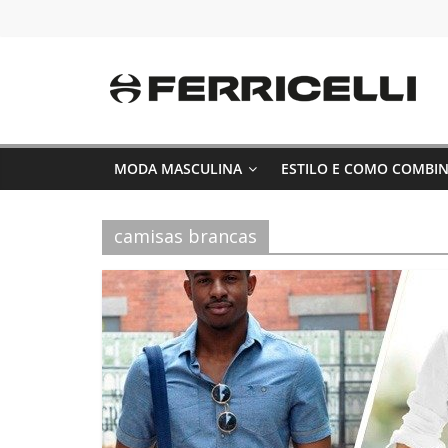
Pular
para
o
conteúdo
MODA MASCULINA
ESTILO E COMO COMBI
camisas brancas