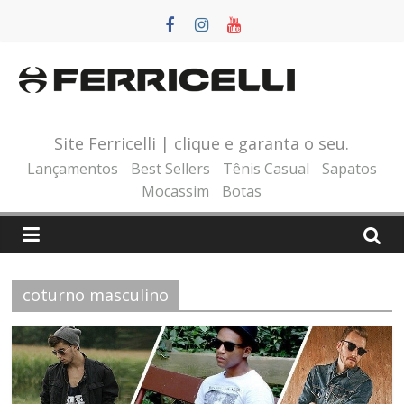
Pular
para
o
conteúdo
Site Ferricelli | clique e garanta o seu.
Lançamentos
Best Sellers
Tênis Casual
Sapatos
Mocassim
Botas
coturno masculino