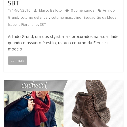
SBT
14/04/2016
Marco Belloto
0 comentários
Arlindo
,
,
,
,
Grund
coturno defender
coturno masculino
Esquadrão da Moda
,
Isabella Fiorentino
SBT
Arlindo Grund, um dos stylist mais procurados na atualidade
quando o assunto é estilo, usou o coturno da Ferricelli
modelo
Ler mais