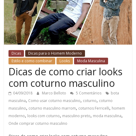
Dicas
Dicas para o Homem Moderno
Estilo e como combinar
Looks
Moda Masculina
Dicas de como criar looks
com coturno masculino
04/09/2018
Marco Belloto
5 Comentários
bota
,
,
,
masculina
Como usar coturno masculino
coturno
coturno
,
,
,
masculino
coturno masculino marrom
coturnos Ferricelli
homem
,
,
,
,
moderno
looks com coturno
masculino preto
moda masculina
Onde comprar coturno masculino