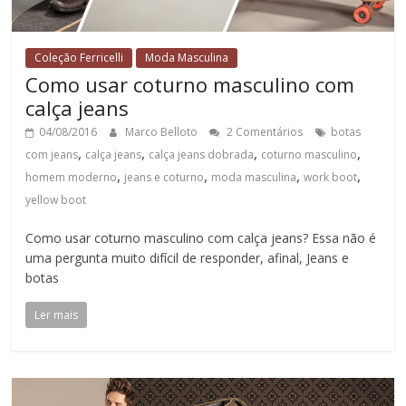
Coleção Ferricelli
Moda Masculina
Como usar coturno masculino com
calça jeans
04/08/2016
Marco Belloto
2 Comentários
botas
,
,
,
,
com jeans
calça jeans
calça jeans dobrada
coturno masculino
,
,
,
,
homem moderno
jeans e coturno
moda masculina
work boot
yellow boot
Como usar coturno masculino com calça jeans? Essa não é
uma pergunta muito difícil de responder, afinal, Jeans e
botas
Ler mais