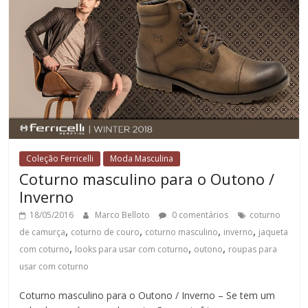
Coleção Ferricelli
Moda Masculina
Coturno masculino para o Outono /
Inverno
18/05/2016
Marco Belloto
0 comentários
coturno
,
,
,
,
de camurça
coturno de couro
coturno masculino
inverno
jaqueta
,
,
,
com coturno
looks para usar com coturno
outono
roupas para
usar com coturno
Coturno masculino para o Outono / Inverno – Se tem um