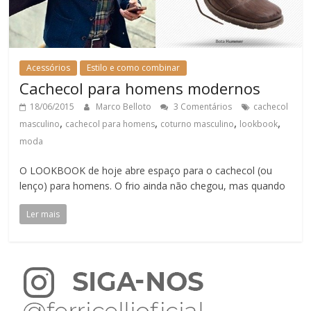
Acessórios
Estilo e como combinar
Cachecol para homens modernos
18/06/2015
Marco Belloto
3 Comentários
cachecol
,
,
,
,
masculino
cachecol para homens
coturno masculino
lookbook
moda
O LOOKBOOK de hoje abre espaço para o cachecol (ou
lenço) para homens. O frio ainda não chegou, mas quando
Ler mais