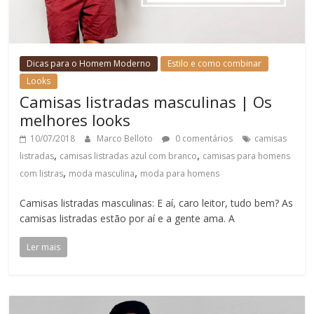
Dicas para o Homem Moderno
Estilo e como combinar
Looks
Camisas listradas masculinas | Os
melhores looks
10/07/2018
Marco Belloto
0 comentários
camisas
,
,
listradas
camisas listradas azul com branco
camisas para homens
,
,
com listras
moda masculina
moda para homens
Camisas listradas masculinas: E aí, caro leitor, tudo bem? As
camisas listradas estão por aí e a gente ama. A
Ler mais