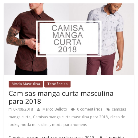
Moda Masculina
Tendências
Camisas manga curta masculina
para 2018
07/08/2018
Marco Belloto
0 comentários
camisas
,
,
manga curta
Camisas manga curta masculina para 2018
dicas de
,
,
looks
moda masculina
moda para homens
Camisas manga curta masculina para 2018 – E aí, querido