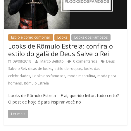
Estilo e como combinar
Looks
Looks dos Famosos
Looks de Rômulo Estrela: confira o
estilo do galã de Deus Salve o Rei
09/08/2018
Marco Belloto
0 comentários
Deus
,
,
,
Salve o Rei
dicas de looks
estilo de roupas
looks das
,
,
,
celebridades
Looks dos famosos
moda masculina
moda para
,
homens
Rômulo Estrela
Looks de Rômulo Estrela – E aí, querido leitor, tudo certo?
O post de hoje é para inspirar você no
Ler mais