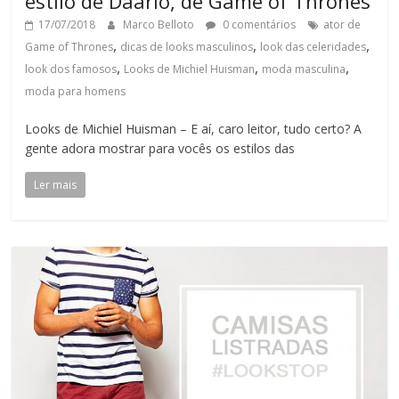
estilo de Daario, de Game of Thrones
17/07/2018
Marco Belloto
0 comentários
ator de
,
,
,
Game of Thrones
dicas de looks masculinos
look das celeridades
,
,
,
look dos famosos
Looks de Michiel Huisman
moda masculina
moda para homens
Looks de Michiel Huisman – E aí, caro leitor, tudo certo? A
gente adora mostrar para vocês os estilos das
Ler mais