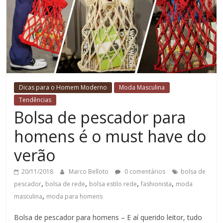
Dicas para o Homem Moderno
Moda Masculina
Tendências
Bolsa de pescador para
homens é o must have do
verão
20/11/2018
Marco Belloto
0 comentários
bolsa de
,
,
,
,
pescador
bolsa de rede
bolsa estilo rede
fashionista
moda
,
masculina
moda para homens
Bolsa de pescador para homens – E aí querido leitor, tudo