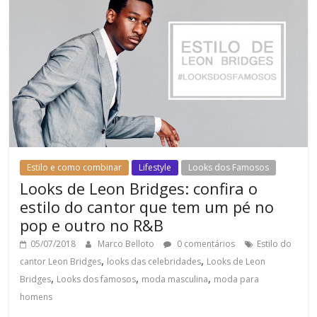
Estilo e como combinar
Lifestyle
Looks dos Famosos
Looks de Leon Bridges: confira o
estilo do cantor que tem um pé no
pop e outro no R&B
05/07/2018
Marco Belloto
0 comentários
Estilo do
,
,
cantor Leon Bridges
looks das celebridades
Looks de Leon
,
,
,
Bridges
Looks dos famosos
moda masculina
moda para
homens