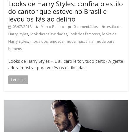
Looks de Harry Styles: confira o estilo
do cantor que esteve no Brasil e
levou os fãs ao delírio
03/07/2018
Marco Belloto
0 comentários
estilo de
,
,
,
Harry Styles
look das celevridades
look dos famosos
looks de
,
,
,
Harry Styles
moda dos famosos
moda masculina
moda para
homens
Looks de Harry Styles – E aí, caro leitor, tudo certo? A gente
adora mostrar para vocês os estilos das
Ler mais