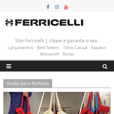
Pular
para
o
conteúdo
Site Ferricelli | clique e garanta o seu.
Lançamentos
Best Sellers
Tênis Casual
Sapatos
Mocassim
Botas
moda para homens