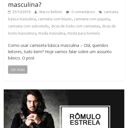
masculina?
25/10/2018
Marco Belloto
0 comentários
camiseta
,
,
,
básica masculina
camiseta com blazer
camiseta com jaqueta
,
,
camiseta com sobretudo
dicas de looks com camisetas
dicas de
,
,
looks masculinos
moda masculina
moda para homens
Como usar camiseta básica masculina – Olá, queridos
leitores, tudo bem? Hoje vamos falar sobre um assunto
básico. O post
Ler mais