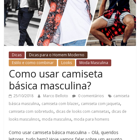
Dicas
Dicas para o Homem Moderno
Estilo e como combinar
Looks
Moda Masculina
Como usar camiseta
básica masculina?
25/10/2018
Marco Belloto
0 comentários
camiseta
,
,
,
básica masculina
camiseta com blazer
camiseta com jaqueta
,
,
camiseta com sobretudo
dicas de looks com camisetas
dicas de
,
,
looks masculinos
moda masculina
moda para homens
Como usar camiseta básica masculina – Olá, queridos
leitores, tudo bem? Hoje vamos falar sobre um assunto