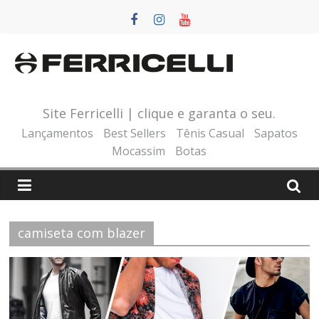
Pular
para
o
conteúdo
Site Ferricelli | clique e garanta o seu.
Lançamentos
Best Sellers
Tênis Casual
Sapatos
Mocassim
Botas
camiseta com blazer