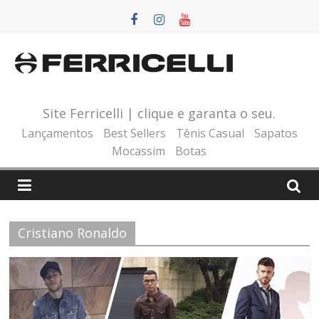
Pular
para
o
conteúdo
Site Ferricelli | clique e garanta o seu.
Lançamentos
Best Sellers
Tênis Casual
Sapatos
Mocassim
Botas
Cristiano Ronaldo