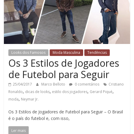
Looks dos Famosos
Moda Masculina
Tendências
Os 3 Estilos de Jogadores
de Futebol para Seguir
25/04/2017
Marco Belloto
0 comentários
Cristiano
,
,
,
,
Ronaldo
dicas de looks
estilo dos jogadores
Gerard Piqué
,
moda
Neymar Jr.
Os 3 Estilos de Jogadores de Futebol para Seguir – O Brasil
é o país do futebol e, com isso,
Ler mais