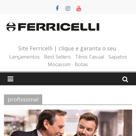
Pular
para
o
conteúdo
Site Ferricelli | clique e garanta o seu.
Lançamentos
Best Sellers
Tênis Casual
Sapatos
Mocassim
Botas
profissional