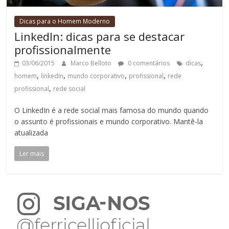
Dicas para o Homem Moderno
LinkedIn: dicas para se destacar
profissionalmente
,
03/06/2015
Marco Belloto
0 comentários
dicas
,
,
,
,
homem
linkedin
mundo corporativo
profissional
rede
,
profissional
rede social
O LinkedIn é a rede social mais famosa do mundo quando
o assunto é profissionais e mundo corporativo. Mantê-la
atualizada
Ler mais