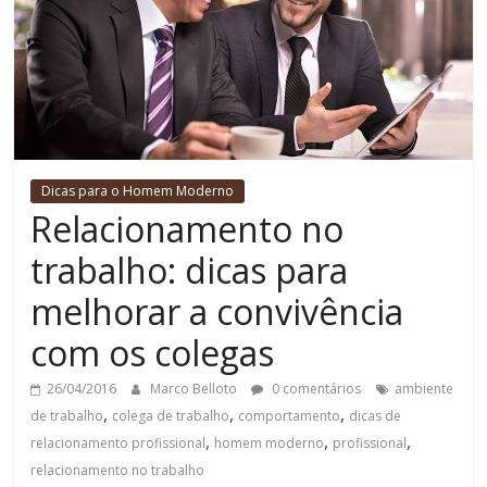
Dicas para o Homem Moderno
Relacionamento no
trabalho: dicas para
melhorar a convivência
com os colegas
26/04/2016
Marco Belloto
0 comentários
ambiente
,
,
,
de trabalho
colega de trabalho
comportamento
dicas de
,
,
,
relacionamento profissional
homem moderno
profissional
relacionamento no trabalho