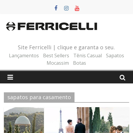
Pular
para
o
conteúdo
Site Ferricelli | clique e garanta o seu.
Lançamentos
Best Sellers
Tênis Casual
Sapatos
Mocassim
Botas
sapatos para casamento