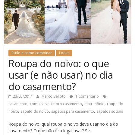
Estilo e como combinar
Looks
Roupa do noivo: o que
usar (e não usar) no dia
do casamento?
23/05/2017
Marco Belloto
1 Comentário
,
,
,
casamento
como se vestir pro casamento
matrimônio
roupa do
,
,
,
noivo
sapato do noivo
sapatos para casamento
sapatos sociais
Roupa do noivo: qual roupa o noivo deve usar no dia do
casamento? O que não fica legal usar? Se