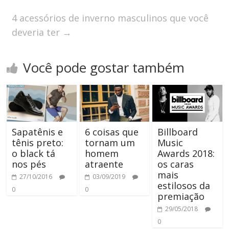
4 acessórios de inverno masculinos que você
deveria ter
→
Você pode gostar também
Sapatênis e
6 coisas que
Billboard
tênis preto:
tornam um
Music
o black tá
homem
Awards 2018:
nos pés
atraente
os caras
mais
27/10/2016
03/09/2019
estilosos da
0
0
premiação
29/05/2018
0