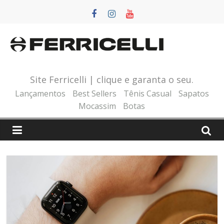
Pular
para
o
conteúdo
Site Ferricelli | clique e garanta o seu.
Lançamentos
Best Sellers
Tênis Casual
Sapatos
Mocassim
Botas