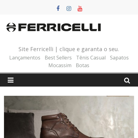
Pular
para
o
conteúdo
Site Ferricelli | clique e garanta o seu.
Lançamentos
Best Sellers
Tênis Casual
Sapatos
Mocassim
Botas