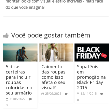
montar looks com visual e estilo incríveis - mais fácil
do que você imagina!
Você pode gostar também
5 dicas
Caimento
Sapatênis
certeiras
das roupas:
em
para incluir
como isso
promoção na
roupas
afeta o seu
Black Friday
coloridas no
visual?
2015
seu armário
25/02/2026
12/11/2015
31/08/2022
0
0
0