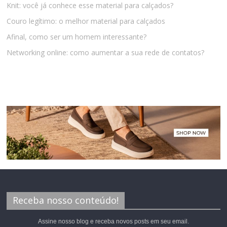
Knit: você já conhece esse material para calçados?
Couro legítimo: o melhor material para calçados
Afinal, como ser um homem interessante?
Networking online: como aumentar a sua rede de contatos?
Receba nosso conteúdo!
Assine nosso blog e receba novos posts em seu email.