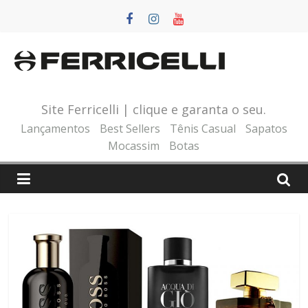
Pular
para
o
conteúdo
Site Ferricelli | clique e garanta o seu.
Lançamentos
Best Sellers
Tênis Casual
Sapatos
Mocassim
Botas