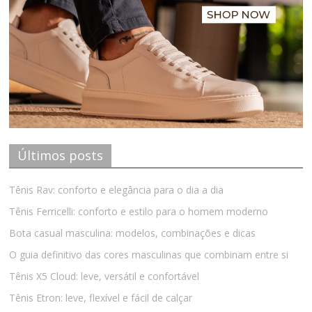
Últimos posts
Tênis Rav: conforto e elegância para o dia a dia
Tênis Ferricelli: conforto e estilo para o homem moderno
Bota casual masculina: modelos, combinações e dicas
O guia definitivo das cores masculinas que combinam entre si
Tênis X5 Cloud: leve, versátil e confortável
Tênis Etron: leve, flexível e fácil de calçar