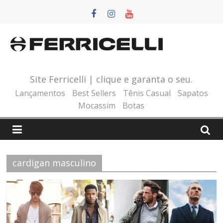
Pular
para
o
conteúdo
Site Ferricelli | clique e garanta o seu.
Lançamentos
Best Sellers
Tênis Casual
Sapatos
Mocassim
Botas
cardigan masculino