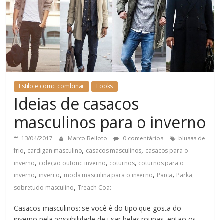
Estilo e como combinar
Looks
Ideias de casacos
masculinos para o inverno
13/04/2017
Marco Belloto
0 comentários
blusas de
,
,
,
frio
cardigan masculino
casacos masculinos
casacos para o
,
,
,
inverno
coleção outono inverno
coturnos
coturnos para o
,
,
,
,
,
inverno
inverno
moda masculina para o inverno
Parca
Parka
,
sobretudo masculino
Treach Coat
Casacos masculinos: se você é do tipo que gosta do
inverno pela possibilidade de usar belas roupas, então os