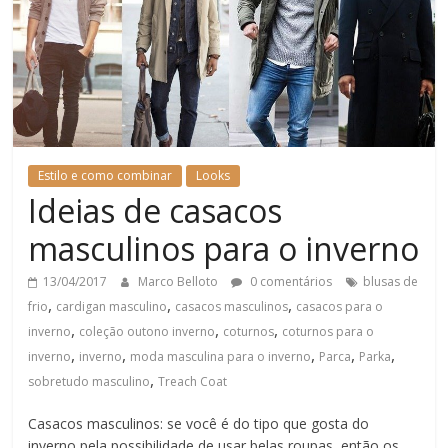
Estilo e como combinar
Looks
Ideias de casacos
masculinos para o inverno
13/04/2017
Marco Belloto
0 comentários
blusas de
,
,
,
frio
cardigan masculino
casacos masculinos
casacos para o
,
,
,
inverno
coleção outono inverno
coturnos
coturnos para o
,
,
,
,
,
inverno
inverno
moda masculina para o inverno
Parca
Parka
,
sobretudo masculino
Treach Coat
Casacos masculinos: se você é do tipo que gosta do
inverno pela possibilidade de usar belas roupas, então os