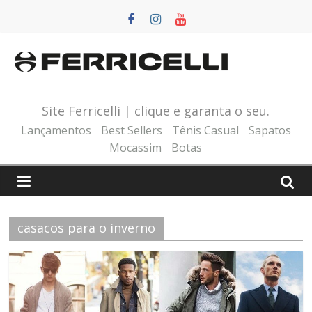
Pular
para
o
conteúdo
Site Ferricelli | clique e garanta o seu.
Lançamentos
Best Sellers
Tênis Casual
Sapatos
Mocassim
Botas
casacos para o inverno