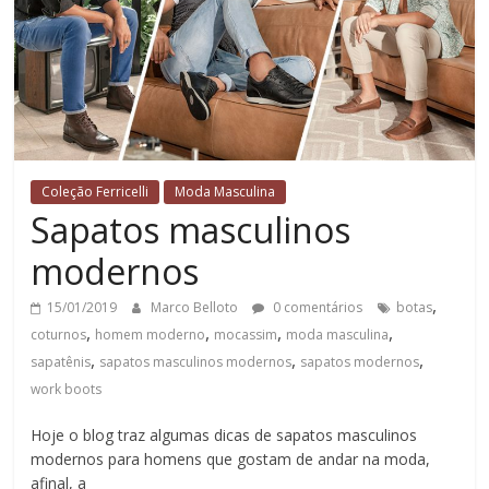
Coleção Ferricelli
Moda Masculina
Sapatos masculinos
modernos
,
15/01/2019
Marco Belloto
0 comentários
botas
,
,
,
,
coturnos
homem moderno
mocassim
moda masculina
,
,
,
sapatênis
sapatos masculinos modernos
sapatos modernos
work boots
Hoje o blog traz algumas dicas de sapatos masculinos
modernos para homens que gostam de andar na moda,
afinal, a