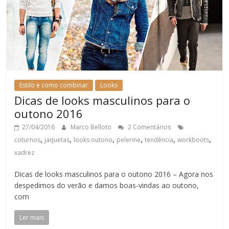
Estilo e como combinar
Looks
Dicas de looks masculinos para o
outono 2016
27/04/2016
Marco Belloto
2 Comentários
,
,
,
,
,
,
coturnos
jaquetas
looks outono
pelerine
tendência
workboots
xadrez
Dicas de looks masculinos para o outono 2016 – Agora nos
despedimos do verão e damos boas-vindas ao outono,
com
Ler mais