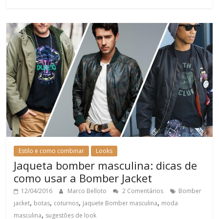
Estilo e como combinar
Looks
Jaqueta bomber masculina: dicas de
como usar a Bomber Jacket
12/04/2016
Marco Belloto
2 Comentários
Bomber
,
,
,
,
jacket
botas
coturnos
Jaquete Bomber masculina
moda
,
masculina
sugestões de look