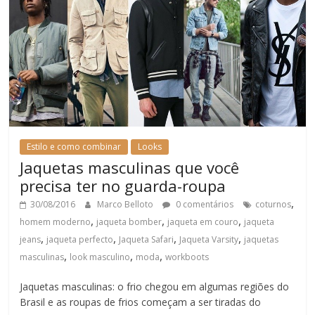
Estilo e como combinar
Looks
Jaquetas masculinas que você
precisa ter no guarda-roupa
,
30/08/2016
Marco Belloto
0 comentários
coturnos
,
,
,
homem moderno
jaqueta bomber
jaqueta em couro
jaqueta
,
,
,
,
jeans
jaqueta perfecto
Jaqueta Safari
Jaqueta Varsity
jaquetas
,
,
,
masculinas
look masculino
moda
workboots
Jaquetas masculinas: o frio chegou em algumas regiões do
Brasil e as roupas de frios começam a ser tiradas do