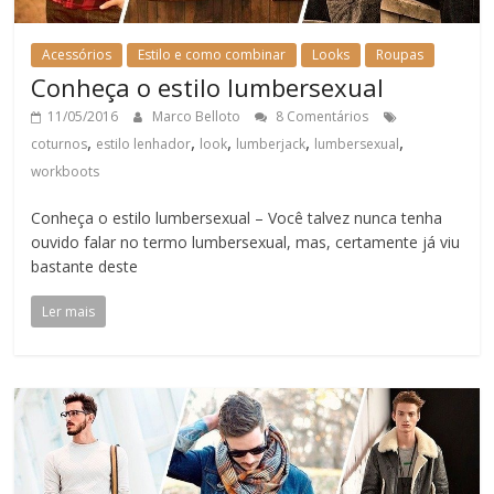
Acessórios
Estilo e como combinar
Looks
Roupas
Conheça o estilo lumbersexual
11/05/2016
Marco Belloto
8 Comentários
,
,
,
,
,
coturnos
estilo lenhador
look
lumberjack
lumbersexual
workboots
Conheça o estilo lumbersexual – Você talvez nunca tenha
ouvido falar no termo lumbersexual, mas, certamente já viu
bastante deste
Ler mais