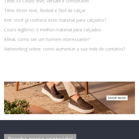
Tênis X5 Cloud: leve, versátil e confortável
Tênis Etron: leve, flexível e fácil de calçar
Knit: você já conhece esse material para calçados?
Couro legítimo: o melhor material para calçados
Afinal, como ser um homem interessante?
Networking online: como aumentar a sua rede de contatos?