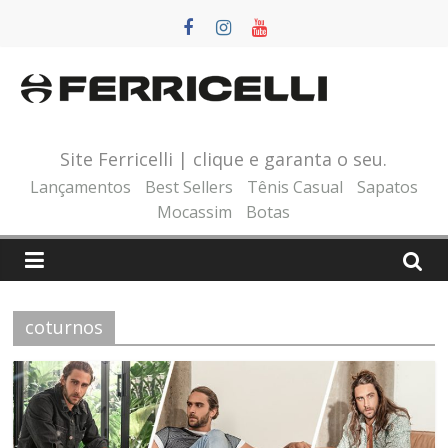
Pular
para
o
conteúdo
Site Ferricelli | clique e garanta o seu.
Lançamentos
Best Sellers
Tênis Casual
Sapatos
Mocassim
Botas
coturnos