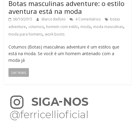
Botas masculinas adventure: o estilo
aventura está na moda
06/10/2015
Marco Belloto
4 Comentários
botas
,
,
,
,
,
adventure
coturnos
homem com estilo
moda
moda masculinas
,
moda para homens
work boots
Coturnos (Botas) masculinas adventure é um estilos que
está na moda. Se você é um homem antenado com a
moda já
Ler mais