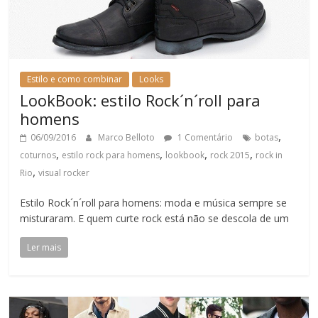
Estilo e como combinar
Looks
LookBook: estilo Rock´n´roll para
homens
,
06/09/2016
Marco Belloto
1 Comentário
botas
,
,
,
,
coturnos
estilo rock para homens
lookbook
rock 2015
rock in
,
Rio
visual rocker
Estilo Rock´n´roll para homens: moda e música sempre se
misturaram. E quem curte rock está não se descola de um
Ler mais