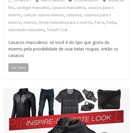
13/04/2017
Marco Belloto
0 comentários
blusas de
,
,
,
frio
cardigan masculino
casacos masculinos
casacos para o
,
,
,
inverno
coleção outono inverno
coturnos
coturnos para o
,
,
,
,
,
inverno
inverno
moda masculina para o inverno
Parca
Parka
,
sobretudo masculino
Treach Coat
Casacos masculinos: se você é do tipo que gosta do
inverno pela possibilidade de usar belas roupas, então os
casacos
Ler mais