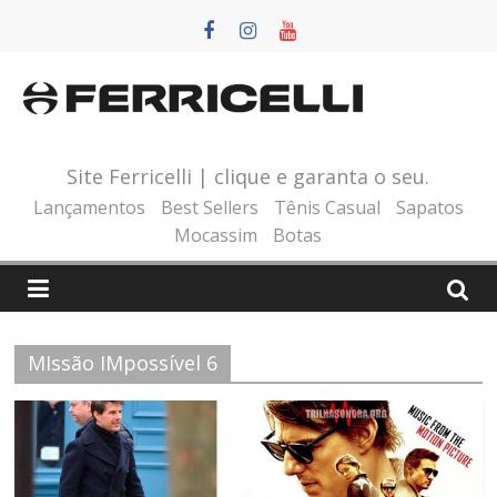
Pular
para
o
conteúdo
Site Ferricelli | clique e garanta o seu.
Lançamentos
Best Sellers
Tênis Casual
Sapatos
Mocassim
Botas
MIssão IMpossível 6