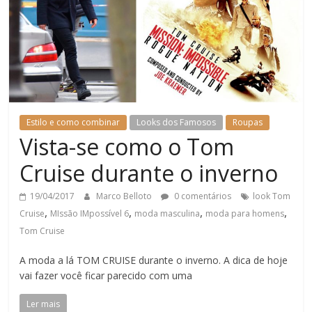
Estilo e como combinar
Looks dos Famosos
Roupas
Vista-se como o Tom
Cruise durante o inverno
19/04/2017
Marco Belloto
0 comentários
look Tom
,
,
,
,
Cruise
MIssão IMpossível 6
moda masculina
moda para homens
Tom Cruise
A moda a lá TOM CRUISE durante o inverno. A dica de hoje
vai fazer você ficar parecido com uma
Ler mais