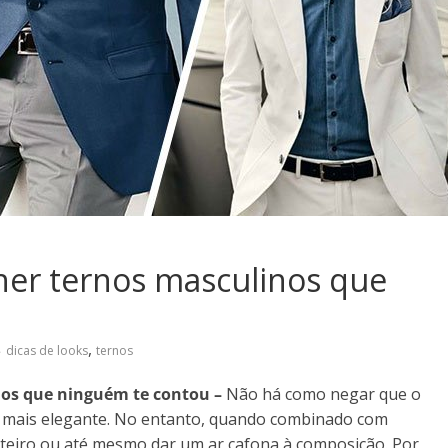
lher ternos masculinos que
,
dicas de looks
ternos
inos que ninguém te contou –
Não há como negar que o
 mais elegante. No entanto, quando combinado com
teiro ou até mesmo dar um ar cafona à composição. Por