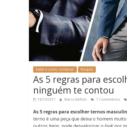
Estilo e como combinar
Roupas
As 5 regras para esco
ninguém te contou
18/10/2017
Marco Belloto
7 Comentários
As 5 regras para escolher ternos mascul
terno é uma peça que deixa o homem muito
outros itens, pode desvalorizar o
look
por in