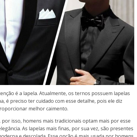
nção é a lapela. Atualmente, os ternos possuem lapelas
a, é preciso ter cuidado com esse detalhe, pois ele diz
proporcionar melhor caimento.
e, por isso, homens mais tradicionais optam mais por esse
egância. As lapelas mais finas, por sua vez, são presentes
 moderna e descolada. Esse opção é mais usada por homens