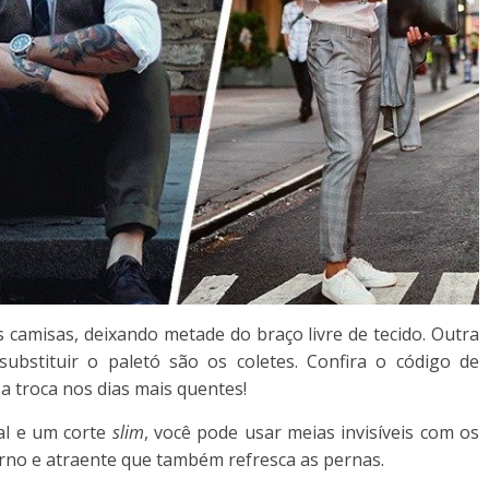
camisas, deixando metade do braço livre de tecido. Outra
bstituir o paletó são os coletes. Confira o código de
a troca nos dias mais quentes!
al e um corte
slim
, você pode usar meias invisíveis com os
no e atraente que também refresca as pernas.