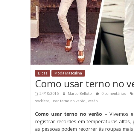
Dicas
Moda Masculina
Como usar terno no v
24/10/2016
Marco Belloto
0 comentários
,
,
sockless
usar terno no verão
verão
Como usar terno no verão
– Vivemos e
registrar recordes em temperaturas altas,
as pessoas podem recorrer às roupas mais f