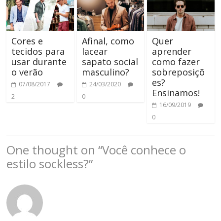
Cores e
Afinal, como
Quer
tecidos para
lacear
aprender
usar durante
sapato social
como fazer
o verão
masculino?
sobreposiçõ
es?
07/08/2017
24/03/2020
Ensinamos!
2
0
16/09/2019
0
One thought on “
Você conhece o
estilo sockless?
”