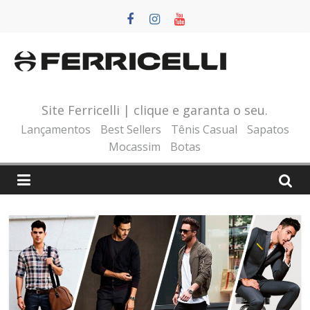
Pular
para
o
conteúdo
Site Ferricelli | clique e garanta o seu.
Lançamentos
Best Sellers
Tênis Casual
Sapatos
Mocassim
Botas