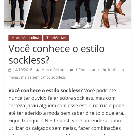
Moda Masculina
Tendências
Você conhece o estilo
sockless?
14/10/2016
Marco Belloto
1 Comentário
look sem
,
,
meias
meias sem cano
sockless
Você conhece o estilo sockless?
Você pode até
nunca ter ouvido falar sobre sockless, mas com
certeza já viu alguém com esse estilo na rua e pode
até ter aderido a moda sem saber direito o que era.
Fique tranquilo! Neste post, você aprenderá como
utilizar os calçados sem meias, fazer combinações