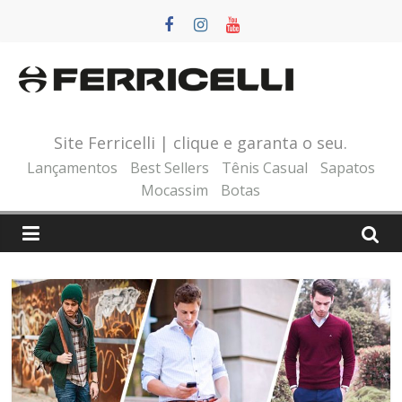
Pular
para
o
conteúdo
Site Ferricelli | clique e garanta o seu.
Lançamentos
Best Sellers
Tênis Casual
Sapatos
Mocassim
Botas