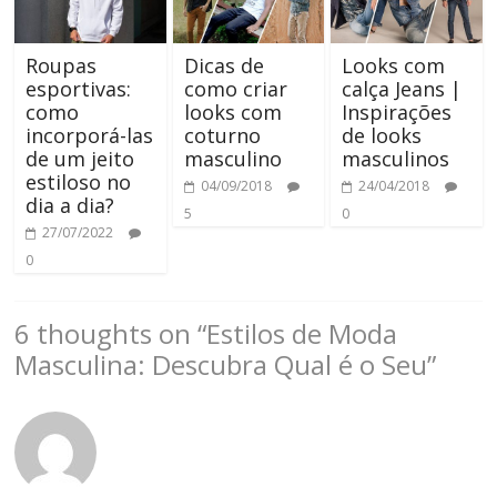
Roupas
Dicas de
Looks com
esportivas:
como criar
calça Jeans |
como
looks com
Inspirações
incorporá-las
coturno
de looks
de um jeito
masculino
masculinos
estiloso no
04/09/2018
24/04/2018
dia a dia?
5
0
27/07/2022
0
6 thoughts on “
Estilos de Moda
Masculina: Descubra Qual é o Seu
”