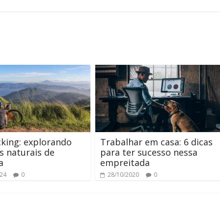
m
king: explorando
Trabalhar em casa: 6 dicas
s naturais de
para ter sucesso nessa
a
empreitada
024
0
28/10/2020
0