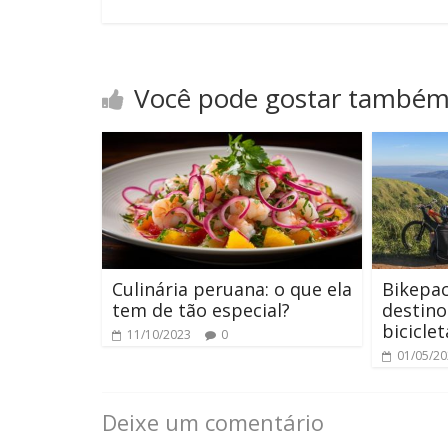
Você pode gostar també
Culinária peruana: o que ela
Bikepac
tem de tão especial?
destino
biciclet
11/10/2023
0
01/05/2
Deixe um comentário