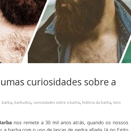
lgumas curiosidades sobre a
,
,
,
,
barba
barbudos
curiosidades sobre a barba
história da barba
livro
Barba
nos remete a 30 mil anos atrás, quando os nossos
r a barba com o uso de lascas de pedra afiada. Já no Egito