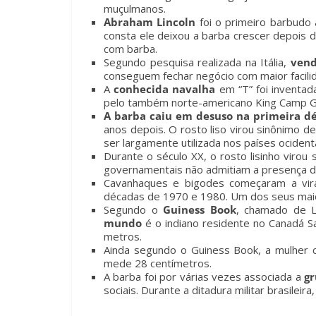
muçulmanos.
Abraham Lincoln
foi o primeiro barbudo
consta ele deixou a barba crescer depois 
com barba.
Segundo pesquisa realizada na Itália,
vend
conseguem fechar negócio com maior facili
A
conhecida navalha
em “T” foi inventada
pelo também norte-americano King Camp Gill
A barba caiu em desuso na primeira d
anos depois. O rosto liso virou sinônimo de
ser largamente utilizada nos países ocident
Durante o século XX, o rosto lisinho virou 
governamentais não admitiam a presença d
Cavanhaques e bigodes começaram a vir
décadas de 1970 e 1980. Um dos seus maio
Segundo o
Guiness Book
, chamado de 
mundo
é o indiano residente no Canadá S
metros.
Ainda segundo o Guiness Book, a mulher 
mede 28 centímetros.
A barba foi por várias vezes associada a
gr
sociais. Durante a ditadura militar brasilei