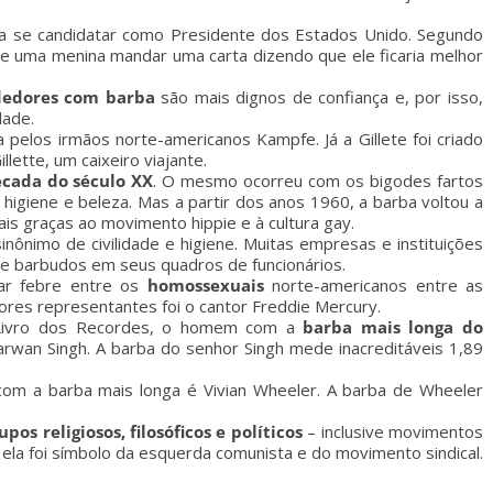
 a se candidatar como Presidente dos Estados Unido. Segundo
de uma menina mandar uma carta dizendo que ele ficaria melhor
edores com barba
são mais dignos de confiança e, por isso,
dade.
 pelos irmãos norte-americanos Kampfe. Já a Gillete foi criado
ette, um caixeiro viajante.
écada do século XX
. O mesmo ocorreu com os bigodes fartos
 higiene e beleza. Mas a partir dos anos 1960, a barba voltou a
ais graças ao movimento hippie e à cultura gay.
sinônimo de civilidade e higiene. Muitas empresas e instituições
e barbudos em seus quadros de funcionários.
ar febre entre os
homossexuais
norte-americanos entre as
res representantes foi o cantor Freddie Mercury.
Livro dos Recordes, o homem com a
barba mais longa do
arwan Singh. A barba do senhor Singh mede inacreditáveis 1,89
com a barba mais longa é Vivian Wheeler. A barba de Wheeler
upos religiosos, filosóficos e políticos
– inclusive movimentos
ra, ela foi símbolo da esquerda comunista e do movimento sindical.