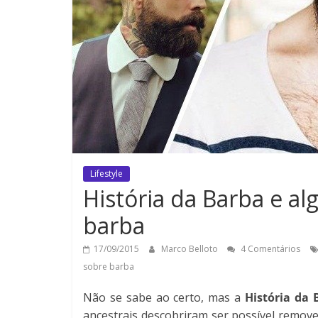
Lifestyle
História da Barba e a
barba
17/09/2015
Marco Belloto
4 Comentários
sobre barba
Não se sabe ao certo, mas a
História da 
ancestrais descobriram ser possível remove