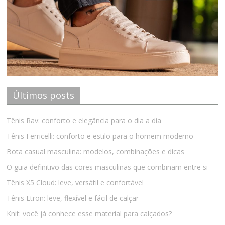
Últimos posts
Tênis Rav: conforto e elegância para o dia a dia
Tênis Ferricelli: conforto e estilo para o homem moderno
Bota casual masculina: modelos, combinações e dicas
O guia definitivo das cores masculinas que combinam entre si
Tênis X5 Cloud: leve, versátil e confortável
Tênis Etron: leve, flexível e fácil de calçar
Knit: você já conhece esse material para calçados?