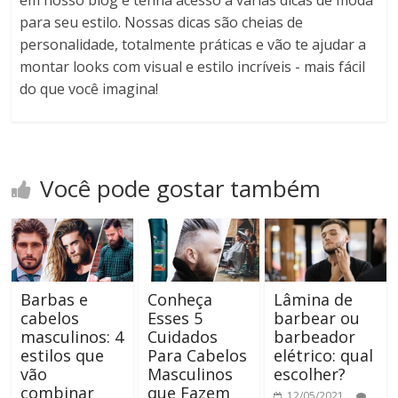
em nosso blog e tenha acesso a várias dicas de moda
para seu estilo. Nossas dicas são cheias de
personalidade, totalmente práticas e vão te ajudar a
montar looks com visual e estilo incríveis - mais fácil
do que você imagina!
Você pode gostar também
Barbas e
Conheça
Lâmina de
cabelos
Esses 5
barbear ou
masculinos: 4
Cuidados
barbeador
estilos que
Para Cabelos
elétrico: qual
vão
Masculinos
escolher?
combinar
que Fazem
12/05/2021