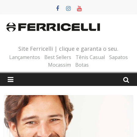
Pular
para
o
conteúdo
Site Ferricelli | clique e garanta o seu.
Lançamentos
Best Sellers
Tênis Casual
Sapatos
Mocassim
Botas