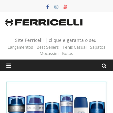
Pular
para
o
conteúdo
Site Ferricelli | clique e garanta o seu.
Lançamentos
Best Sellers
Tênis Casual
Sapatos
Mocassim
Botas