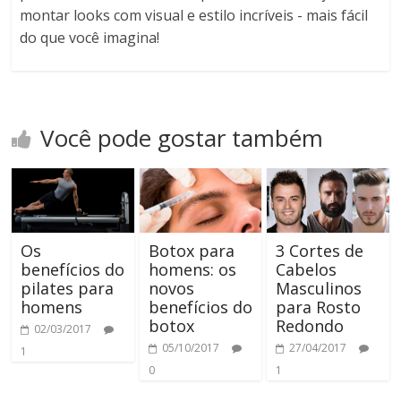
montar looks com visual e estilo incríveis - mais fácil
do que você imagina!
Você pode gostar também
Os
Botox para
3 Cortes de
benefícios do
homens: os
Cabelos
pilates para
novos
Masculinos
homens
benefícios do
para Rosto
botox
Redondo
02/03/2017
05/10/2017
27/04/2017
1
0
1