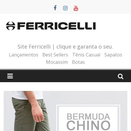
Pular
para
o
conteúdo
Site Ferricelli | clique e garanta o seu.
Lançamentos
Best Sellers
Tênis Casual
Sapatos
Mocassim
Botas