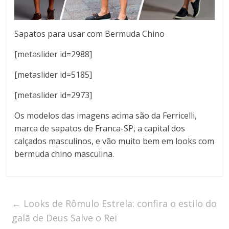
Sapatos para usar com Bermuda Chino
[metaslider id=2988]
[metaslider id=5185]
[metaslider id=2973]
Os modelos das imagens acima são da Ferricelli,
marca de sapatos de Franca-SP, a capital dos
calçados masculinos, e vão muito bem em looks com
bermuda chino masculina.
←
Looks de Rômulo Estrela: confira o estilo do
galã de Deus Salve o Rei