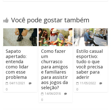
Você pode gostar também
Sapato
Como fazer
Estilo casual
apertado:
um
esportivo:
entenda
churrasco
tudo o que
como lidar
para amigos
você precisa
com esse
e familiares
saber para
problema
para assistir
aderir
aos jogos da
04/11/2021
11/05/2022
seleção?
0
0
14/06/2018
0