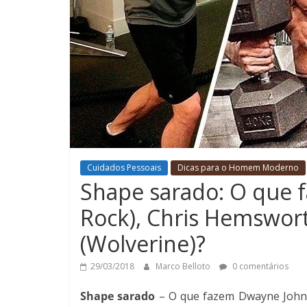
Cuidados Pessoais
Dicas para o Homem Moderno
Shape sarado: O que 
Rock), Chris Hemswor
(Wolverine)?
29/03/2018
Marco Belloto
0 comentários
Shape sarado
– O que fazem Dwayne Johns