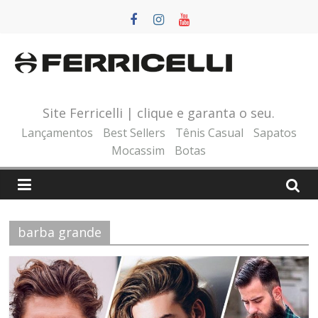
Pular
para
o
conteúdo
Site Ferricelli | clique e garanta o seu.
Lançamentos
Best Sellers
Tênis Casual
Sapatos
Mocassim
Botas
barba grande