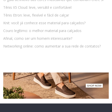
Tênis X5 Cloud: leve, versátil e confortável
Tênis Etron: leve, flexível e fácil de calçar
Knit: você já conhece esse material para calçados?
Couro legítimo: o melhor material para calçados
Afinal, como ser um homem interessante?
Networking online: como aumentar a sua rede de contatos?