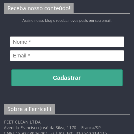
Receba nosso conteúdo!
Assine nosso blog e receba novos posts em seu email.
Cadastrar
Sobre a Ferricelli
FEET CLEAN LTDA
Avenida Francisco José da Silva, 1170 – Franca/SP
CNPJ: 19.932.804/0001-57 | Ins. Est.: 310.540.214.115