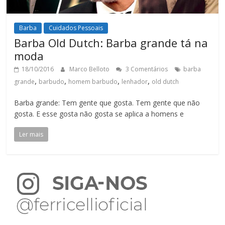
Barba
Cuidados Pessoais
Barba Old Dutch: Barba grande tá na
moda
18/10/2016
Marco Belloto
3 Comentários
barba
,
,
,
,
grande
barbudo
homem barbudo
lenhador
old dutch
Barba grande: Tem gente que gosta. Tem gente que não
gosta. E esse gosta não gosta se aplica a homens e
Ler mais