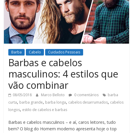
Barba
Cabelo
Cuidados Pessoais
Barbas e cabelos
masculinos: 4 estilos que
vão combinar
08/05/2018
Marco Belloto
0 comentários
barba
,
,
,
,
curta
barba grande
barba longa
cabelos desarrumados
cabelos
,
longos
estilo de cabelos e barbas
Barbas e cabelos masculinos – e aí, caros leitores, tudo
bem? O blog do Homem moderno apresenta hoje o top