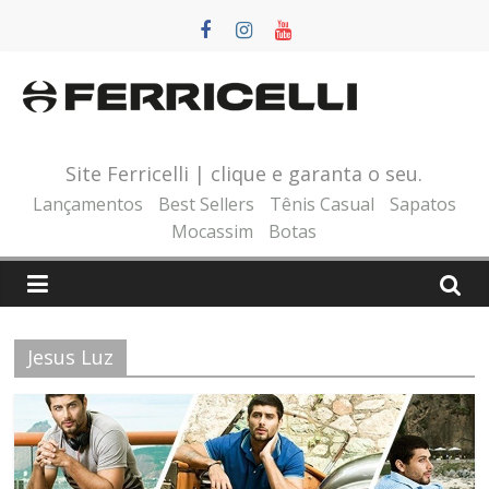
Pular
para
o
conteúdo
Site Ferricelli | clique e garanta o seu.
Lançamentos
Best Sellers
Tênis Casual
Sapatos
Mocassim
Botas
Jesus Luz