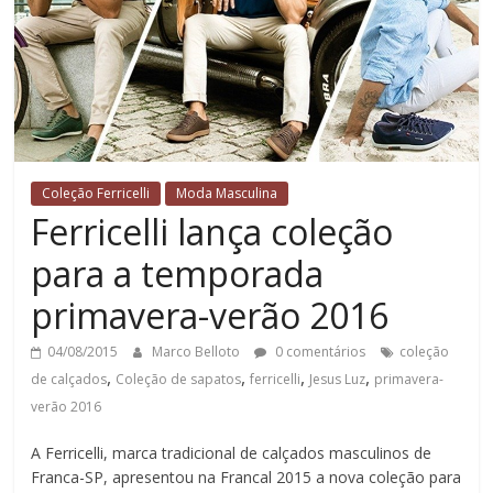
Coleção Ferricelli
Moda Masculina
Ferricelli lança coleção
para a temporada
primavera-verão 2016
04/08/2015
Marco Belloto
0 comentários
coleção
,
,
,
,
de calçados
Coleção de sapatos
ferricelli
Jesus Luz
primavera-
verão 2016
A Ferricelli, marca tradicional de calçados masculinos de
Franca-SP, apresentou na Francal 2015 a nova coleção para