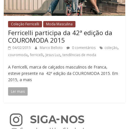
Coleção Ferricelli
Moda Masculina
Ferricelli participa da 42ª edição da
COUROMODA 2015
,
04/02/2015
Marco Belloto
0 comentários
coleção
,
,
,
couromoda
ferricelli
Jesus Luz
tendências de moda
A Ferricelli, marca de calçados masculinos de Franca,
esteve presente na 42ª edição da COUROMODA 2015. Em
2015, a mais
Ler mais