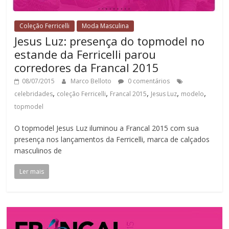
Coleção Ferricelli
Moda Masculina
Jesus Luz: presença do topmodel no
estande da Ferricelli parou
corredores da Francal 2015
08/07/2015
Marco Belloto
0 comentários
,
,
,
,
,
celebridades
coleção Ferricelli
Francal 2015
Jesus Luz
modelo
topmodel
O topmodel Jesus Luz iluminou a Francal 2015 com sua
presença nos lançamentos da Ferricelli, marca de calçados
masculinos de
Ler mais