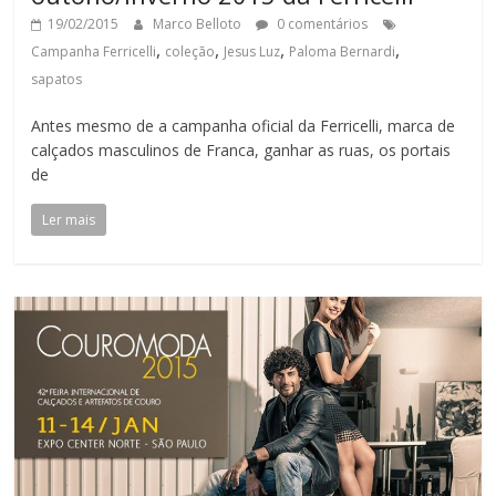
19/02/2015
Marco Belloto
0 comentários
,
,
,
,
Campanha Ferricelli
coleção
Jesus Luz
Paloma Bernardi
sapatos
Antes mesmo de a campanha oficial da Ferricelli, marca de
calçados masculinos de Franca, ganhar as ruas, os portais
de
Ler mais