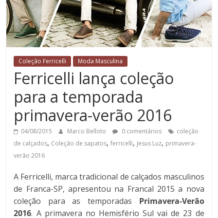
Coleção Ferricelli
Moda Masculina
Ferricelli lança coleção
para a temporada
primavera-verão 2016
04/08/2015
Marco Belloto
0 comentários
coleção
,
,
,
,
de calçados
Coleção de sapatos
ferricelli
Jesus Luz
primavera-
verão 2016
A Ferricelli, marca tradicional de calçados masculinos
de Franca-SP, apresentou na Francal 2015 a nova
coleção para as temporadas
Primavera-Verão
2016
. A primavera no Hemisfério Sul vai de 23 de