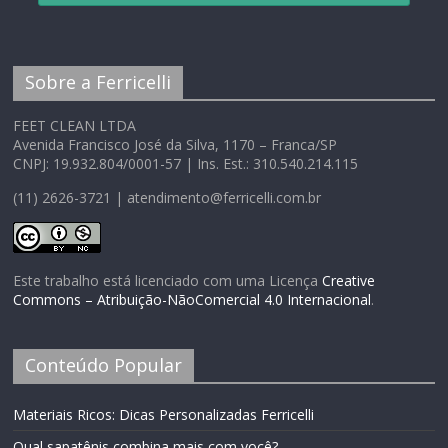
Sobre a Ferricelli
FEET CLEAN LTDA
Avenida Francisco José da Silva, 1170 – Franca/SP
CNPJ: 19.932.804/0001-57 | Ins. Est.: 310.540.214.115
(11) 2626-3721 | atendimento@ferricelli.com.br
Este trabalho está licenciado com uma Licença
Creative
Commons – Atribuição-NãoComercial 4.0 Internacional
.
Conteúdo Popular
Materiais Ricos: Dicas Personalizadas Ferricelli
Qual sapatênis combina mais com você?