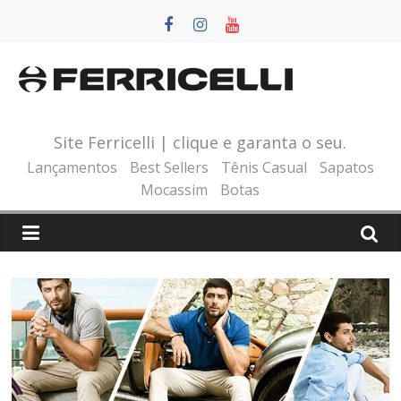
Pular
para
o
conteúdo
Site Ferricelli | clique e garanta o seu.
Lançamentos
Best Sellers
Tênis Casual
Sapatos
Mocassim
Botas