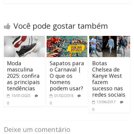
Você pode gostar também
Moda
Sapatos para
Botas
masculina
o Carnaval |
Chelsea de
2025: confira
O que os
Kanye West
as principais
homens
fazem
tendências
podem usar?
sucesso nas
redes sociais
15/01/2025
01/02/2018
13/06/2017
0
0
0
Deixe um comentário