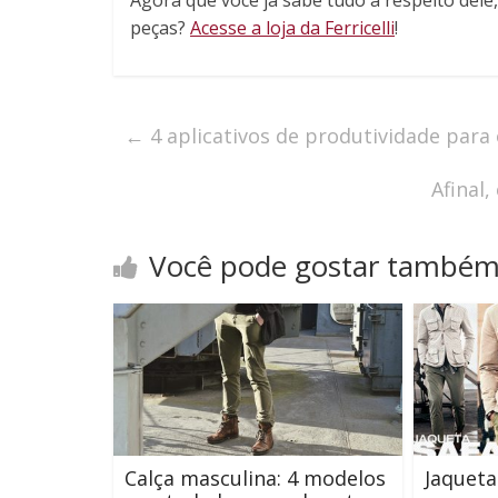
Agora que você já sabe tudo a respeito dele
peças?
Acesse a loja da Ferricelli
!
←
4 aplicativos de produtividade para 
Afinal
Você pode gostar també
Calça masculina: 4 modelos
Jaqueta