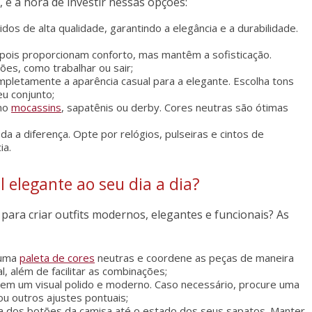
 é a hora de investir nessas opções:
idos de alta qualidade, garantindo a elegância e a durabilidade.
, pois proporcionam conforto, mas mantêm a sofisticação.
ões, como trabalhar ou sair;
mpletamente a aparência casual para a elegante. Escolha tons
u conjunto;
omo
mocassins
, sapatênis ou derby. Cores neutras são ótimas
da a diferença. Opte por relógios, pulseiras e cintos de
ia.
 elegante ao seu dia a dia?
 para criar outfits modernos, elegantes e funcionais? As
 uma
paleta de cores
neutras e coordene as peças de maneira
l, além de facilitar as combinações;
rem um visual polido e moderno. Caso necessário, procure uma
ou outros ajustes pontuais;
ha dos botões da camisa até o estado dos seus sapatos. Manter