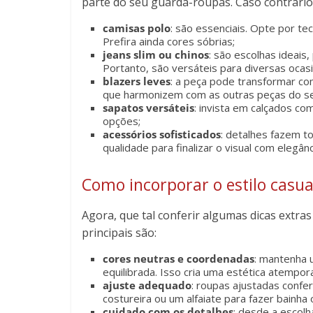
parte do seu guarda-roupas. Caso contrário,
camisas polo
: são essenciais. Opte por tec
Prefira ainda cores sóbrias;
jeans slim ou chinos
: são escolhas ideais
Portanto, são versáteis para diversas ocasi
blazers leves
: a peça pode transformar co
que harmonizem com as outras peças do se
sapatos versáteis
: invista em calçados c
opções;
acessórios sofisticados
: detalhes fazem to
qualidade para finalizar o visual com elegânc
Como incorporar o estilo casual
Agora, que tal conferir algumas dicas extras
principais são:
cores neutras e coordenadas
: mantenha
equilibrada. Isso cria uma estética atempora
ajuste adequado
: roupas ajustadas confe
costureira ou um alfaiate para fazer bainha 
cuidado com os detalhes
: desde a escol