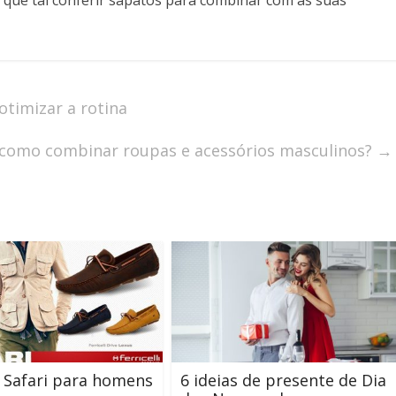
, que tal conferir sapatos para combinar com as suas
otimizar a rotina
, como combinar roupas e acessórios masculinos?
→
m
 Safari para homens
6 ideias de presente de Dia