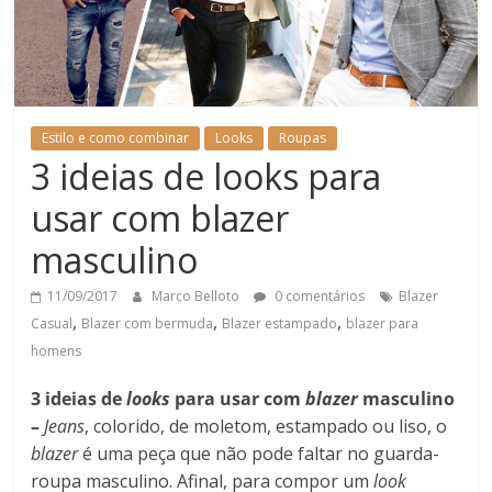
Estilo e como combinar
Looks
Roupas
3 ideias de looks para
usar com blazer
masculino
11/09/2017
Marco Belloto
0 comentários
Blazer
,
,
,
Casual
Blazer com bermuda
Blazer estampado
blazer para
homens
3 ideias de
looks
para usar com
blazer
masculino
–
Jeans
, colorido, de moletom, estampado ou liso, o
blazer
é uma peça que não pode faltar no guarda-
roupa masculino. Afinal, para compor um
look