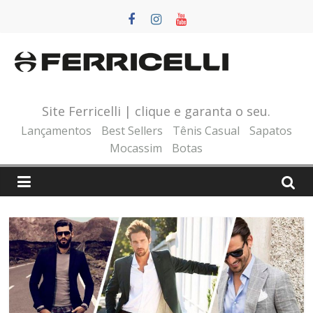
Pular
para
o
conteúdo
Site Ferricelli | clique e garanta o seu.
Lançamentos
Best Sellers
Tênis Casual
Sapatos
Mocassim
Botas