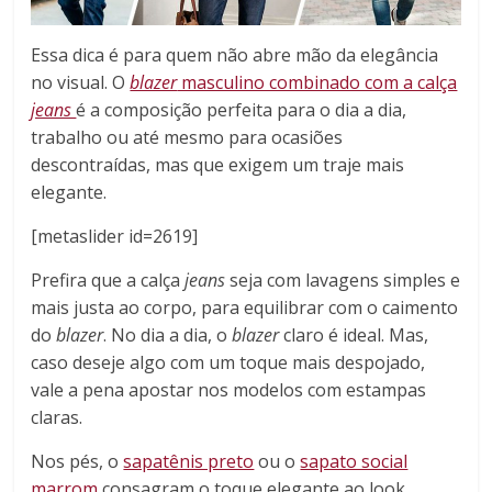
Essa dica é para quem não abre mão da elegância
no visual. O
blazer
masculino combinado com a calça
jeans
é a composição perfeita para o dia a dia,
trabalho ou até mesmo para ocasiões
descontraídas, mas que exigem um traje mais
elegante.
[metaslider id=2619]
Prefira que a calça
jeans
seja com lavagens simples e
mais justa ao corpo, para equilibrar com o caimento
do
blazer
. No dia a dia, o
blazer
claro é ideal. Mas,
caso deseje algo com um toque mais despojado,
vale a pena apostar nos modelos com estampas
claras.
Nos pés, o
sapatênis preto
ou o
sapato social
marrom
consagram o toque elegante ao look.