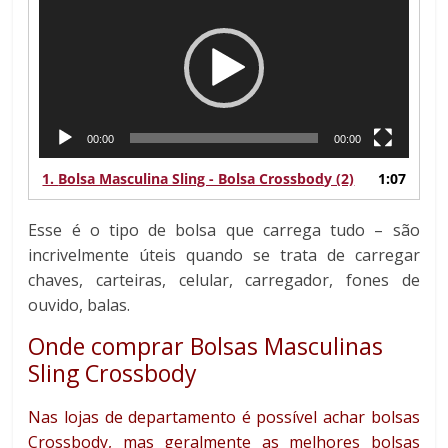
de
vídeo
00:00
00:00
1.
Bolsa Masculina Sling - Bolsa Crossbody (2)
1:07
Esse é o tipo de bolsa que carrega tudo – são
incrivelmente úteis quando se trata de carregar
chaves, carteiras, celular, carregador, fones de
ouvido, balas.
Onde comprar Bolsas Masculinas
Sling Crossbody
Nas lojas de departamento é possível achar bolsas
Crossbody, mas geralmente as melhores bolsas