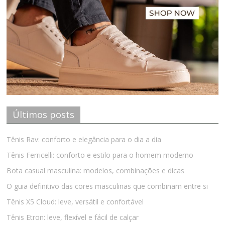
Últimos posts
Tênis Rav: conforto e elegância para o dia a dia
Tênis Ferricelli: conforto e estilo para o homem moderno
Bota casual masculina: modelos, combinações e dicas
O guia definitivo das cores masculinas que combinam entre si
Tênis X5 Cloud: leve, versátil e confortável
Tênis Etron: leve, flexível e fácil de calçar