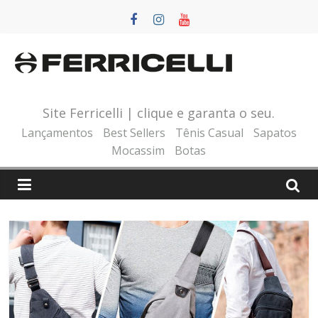
Pular
para
o
conteúdo
Site Ferricelli | clique e garanta o seu.
Lançamentos
Best Sellers
Tênis Casual
Sapatos
Mocassim
Botas