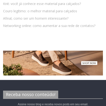
Knit: você já conhece esse material para calçados?
Couro legítimo: o melhor material para calçados
Afinal, como ser um homem interessante?
Networking online: como aumentar a sua rede de contatos?
Receba nosso conteúdo!
Assine nosso blog e receba novos posts em seu email.