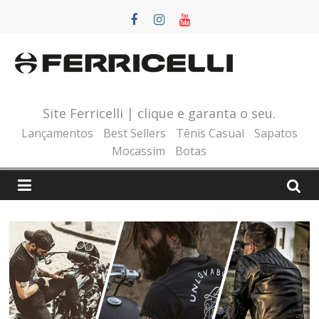
Pular
para
o
conteúdo
Site Ferricelli | clique e garanta o seu.
Lançamentos
Best Sellers
Tênis Casual
Sapatos
Mocassim
Botas