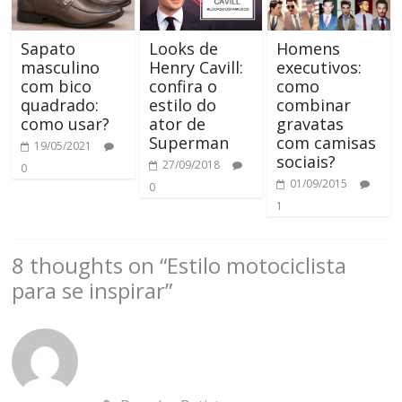
Sapato
Looks de
Homens
masculino
Henry Cavill:
executivos:
com bico
confira o
como
quadrado:
estilo do
combinar
como usar?
ator de
gravatas
Superman
com camisas
19/05/2021
sociais?
27/09/2018
0
01/09/2015
0
1
8 thoughts on “
Estilo motociclista
para se inspirar
”