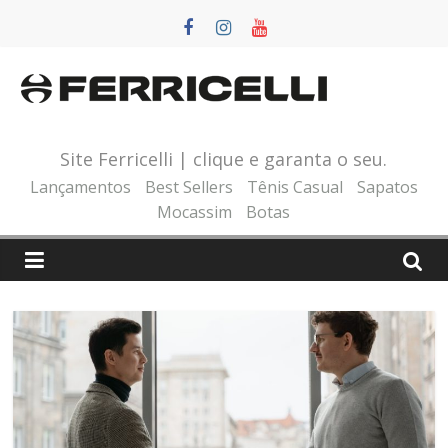
Pular
para
o
conteúdo
Site Ferricelli | clique e garanta o seu.
Lançamentos
Best Sellers
Tênis Casual
Sapatos
Mocassim
Botas