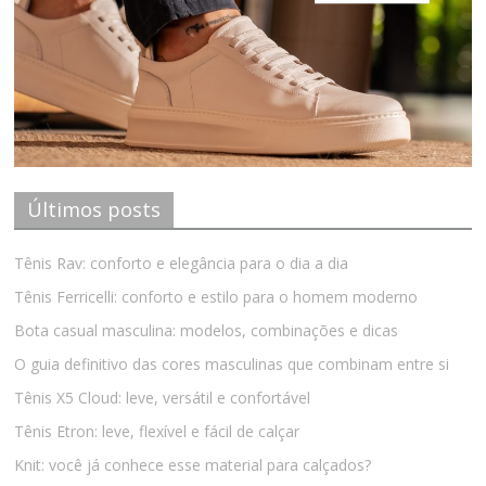
Últimos posts
Tênis Rav: conforto e elegância para o dia a dia
Tênis Ferricelli: conforto e estilo para o homem moderno
Bota casual masculina: modelos, combinações e dicas
O guia definitivo das cores masculinas que combinam entre si
Tênis X5 Cloud: leve, versátil e confortável
Tênis Etron: leve, flexível e fácil de calçar
Knit: você já conhece esse material para calçados?