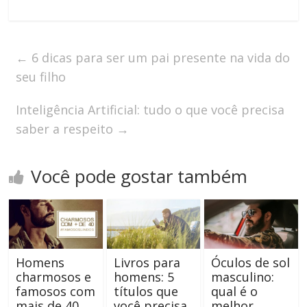
←
6 dicas para ser um pai presente na vida do
seu filho
Inteligência Artificial: tudo o que você precisa
saber a respeito
→
Você pode gostar também
Homens
Livros para
Óculos de sol
charmosos e
homens: 5
masculino:
famosos com
títulos que
qual é o
mais de 40
você precisa
melhor