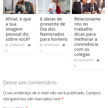
Afinal, o que
6 ideias de
Relacioname
a sua
presente de
nto no
imagem
Dia dos
trabalho:
pessoal diz
Namorados
dicas para
sobre você?
para homens
melhorar a
convivência
22/06/2022
05/05/2020
com os
0
1
colegas
26/04/2016
0
Deixe um comentário
O seu endereço de e-mail não será publicado.
Campos
obrigatórios são marcados com
*