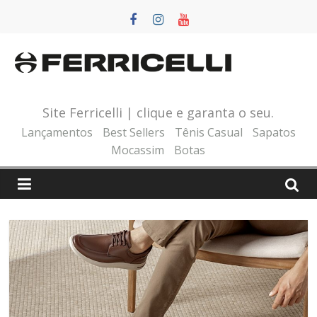
Pular
para
o
conteúdo
Site Ferricelli | clique e garanta o seu.
Lançamentos
Best Sellers
Tênis Casual
Sapatos
Mocassim
Botas