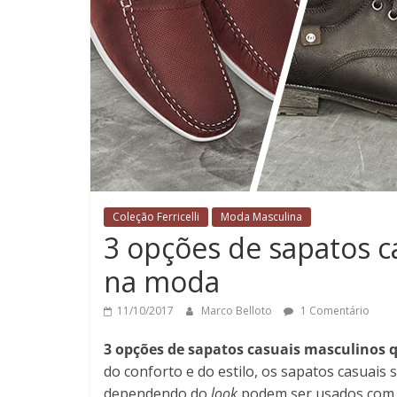
Coleção Ferricelli
Moda Masculina
3 opções de sapatos c
na moda
11/10/2017
Marco Belloto
1 Comentário
3 opções de sapatos casuais masculinos 
do conforto e do estilo, os sapatos casuais s
dependendo do
look
podem ser usados com i