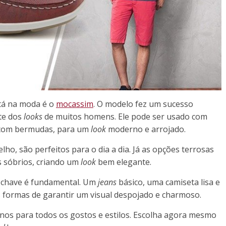
tá na moda é o
mocassim
. O modelo fez um sucesso
te dos
looks
de muitos homens. Ele pode ser usado com
u com bermudas, para um
look
moderno e arrojado.
ho, são perfeitos para o dia a dia. Já as opções terrosas
 sóbrios, criando um
look
bem elegante.
s-chave é fundamental. Um
jeans
básico, uma camiseta lisa e
s formas de garantir um visual despojado e charmoso.
inos para todos os gostos e estilos. Escolha agora mesmo