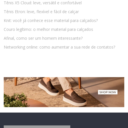
Tênis X5 Cloud: leve, versátil e confortável
Tênis Etron: leve, flexível e fácil de calçar
Knit: você já conhece esse material para calçados?
Couro legítimo: o melhor material para calçados
Afinal, como ser um homem interessante?
Networking online: como aumentar a sua rede de contatos?