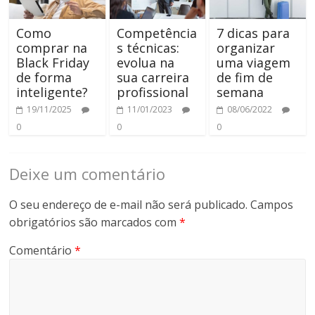
Como
Competência
7 dicas para
comprar na
s técnicas:
organizar
Black Friday
evolua na
uma viagem
de forma
sua carreira
de fim de
inteligente?
profissional
semana
19/11/2025
11/01/2023
08/06/2022
0
0
0
Deixe um comentário
O seu endereço de e-mail não será publicado.
Campos
obrigatórios são marcados com
*
Comentário
*