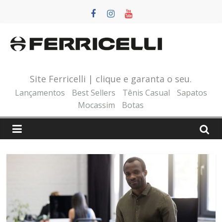
Pular
para
o
conteúdo
Site Ferricelli | clique e garanta o seu.
Lançamentos
Best Sellers
Tênis Casual
Sapatos
Mocassim
Botas