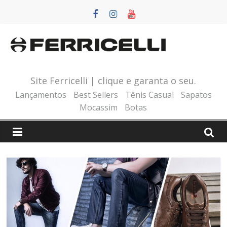
Pular
para
o
conteúdo
Site Ferricelli | clique e garanta o seu.
Lançamentos
Best Sellers
Tênis Casual
Sapatos
Mocassim
Botas