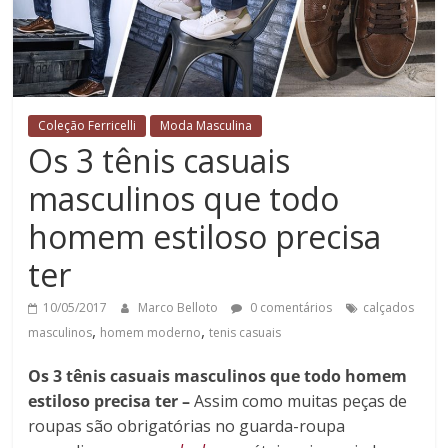
Coleção Ferricelli
Moda Masculina
Os 3 tênis casuais
masculinos que todo
homem estiloso precisa
ter
10/05/2017
Marco Belloto
0 comentários
calçados
,
,
masculinos
homem moderno
tenis casuais
Os 3 tênis casuais masculinos que todo homem
estiloso precisa ter –
Assim como muitas peças de
roupas são obrigatórias no guarda-roupa