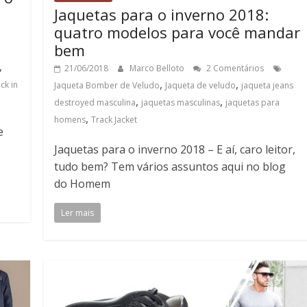
Jaquetas para o inverno 2018:
quatro modelos para você mandar
bem
,
21/06/2018
Marco Belloto
2 Comentários
,
,
ck in
Jaqueta Bomber de Veludo
Jaqueta de veludo
jaqueta jeans
,
,
destroyed masculina
jaquetas masculinas
jaquetas para
,
homens
Track Jacket
e
Jaquetas para o inverno 2018 – E aí, caro leitor,
tudo bem? Tem vários assuntos aqui no blog
do Homem
Ler mais