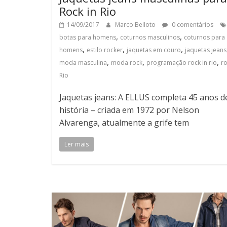
Rock in Rio
14/09/2017
Marco Belloto
0 comentários
,
,
botas para homens
coturnos masculinos
coturnos para
,
,
,
homens
estilo rocker
jaquetas em couro
jaquetas jeans
,
,
,
moda masculina
moda rock
programação rock in rio
ro
Rio
Jaquetas jeans: A ELLUS completa 45 anos d
história – criada em 1972 por Nelson
Alvarenga, atualmente a grife tem
Ler mais