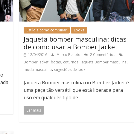
Estilo e como combinar
Looks
Jaqueta bomber masculina: dicas
de como usar a Bomber Jacket
12/04/2016
Marco Belloto
2 Comentários
,
,
,
,
Bomber jacket
botas
coturnos
Jaquete Bomber masculina
,
moda masculina
sugestões de look
 o
gada
Jaqueta Bomber masculina ou Bomber Jacket é
uma peça tão versátil que está liberada para
uso em qualquer tipo de
Ler mais