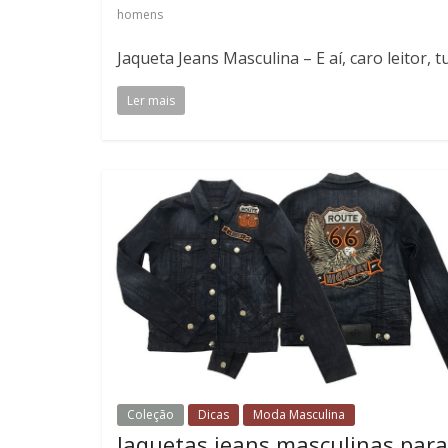
homens
Jaqueta Jeans Masculina – E aí, caro leitor,
Ler mais
Coleção
Dicas
Moda Masculina
Jaquetas jeans masculinas para