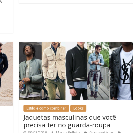
A
Estilo e como combinar
Looks
Jaquetas masculinas que você
precisa ter no guarda-roupa
30/08/2016
Marco Belloto
0 comentários