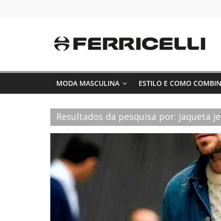
Pular
para
o
conteúdo
MODA MASCULINA
ESTILO E COMO COMBI
Resultados da pesquisa por: jaqueta j