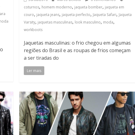
,
,
,
coturnos
homem moderno
jaqueta bomber
jaqueta em
,
,
,
,
ara
couro
jaqueta jeans
jaqueta perfecto
Jaqueta Safari
Jaqueta
,
,
,
,
moda
Varsity
jaquetas masculinas
look masculino
moda
workboots
Jaquetas masculinas: o frio chegou em algumas
to
regiões do Brasil e as roupas de frios começam
a ser tiradas do
Ler mais