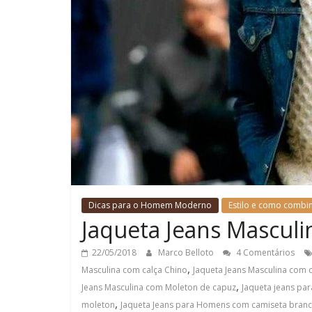
Dicas para o Homem Moderno
Estilo e como combi
Jaqueta Jeans Masculin
22/05/2018
Marco Belloto
4 Comentários
,
Masculina com calça Chino
Jaqueta Jeans Masculina com c
,
Jeans Masculina com Moleton de capuz
Jaqueta jeans pa
,
moleton
Jaqueta Jeans para Homens com camiseta bran