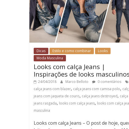
Dicas
Estilo e como combinar
Looks
Moda Masculina
Looks com calça Jeans |
Inspirações de looks masculino
24/04/2018
Marco Belloto
0 comentários
,
,
calça jeans com blazer
calça jeans com camisa polo
cal
,
,
jeans com jaqueta de couro
calça jeans destroyed
calça
,
,
jeans rasgada
looks com calça jeans
looks com calça je
masculina
Looks com calça Jeans – O post de hoje, que