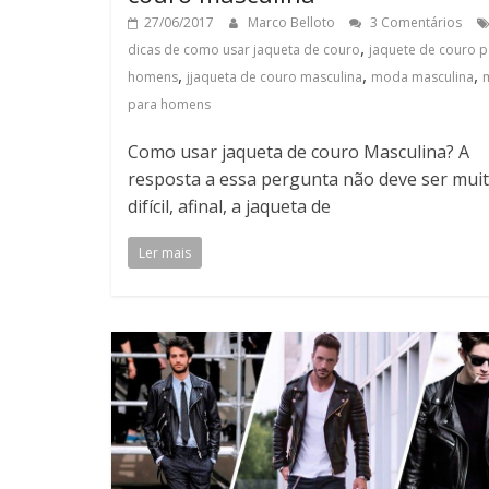
27/06/2017
Marco Belloto
3 Comentários
,
dicas de como usar jaqueta de couro
jaquete de couro p
,
,
,
homens
jjaqueta de couro masculina
moda masculina
para homens
Como usar jaqueta de couro Masculina? A
resposta a essa pergunta não deve ser mui
difícil, afinal, a jaqueta de
Ler mais