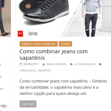
Estilo e como combinar
Looks
Como combinar jeans com
sapatênis
s
06/09/2017
Marco Belloto
3 Comentários
,
calça jeans
sapatênis
ça
Como combinar jeans com sapatênis – Símbolo
da versatilidade, o sapatênis masculino é a
ans
melhor opção para quem deseja um
Ler mais
rido