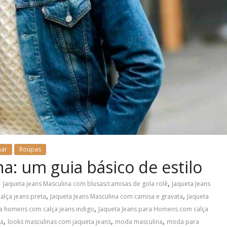
nar
Roupas
a: um guia básico de estilo
,
Jaqueta jeans Masculina com blusas/camisas de gola rolê
Jaqueta Jeans
,
,
alça jeans preta
Jaqueta Jeans Masculina com camisa e gravata
Jaqueta
,
ra homens com calça jeans indigo
Jaqueta Jeans para Homens com calça
,
,
,
ca
looks masculinas com jaqueta jeans
moda masculina
moda para