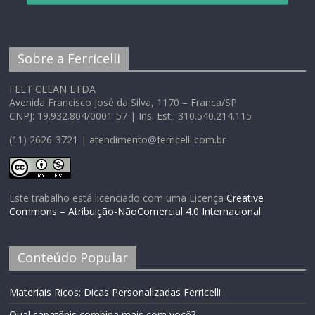
Sobre a Ferricelli
FEET CLEAN LTDA
Avenida Francisco José da Silva, 1170 – Franca/SP
CNPJ: 19.932.804/0001-57 | Ins. Est.: 310.540.214.115
(11) 2626-3721 | atendimento@ferricelli.com.br
Este trabalho está licenciado com uma Licença
Creative
Commons – Atribuição-NãoComercial 4.0 Internacional
.
Conteúdo Popular
Materiais Ricos: Dicas Personalizadas Ferricelli
Qual sapatênis combina mais com você?