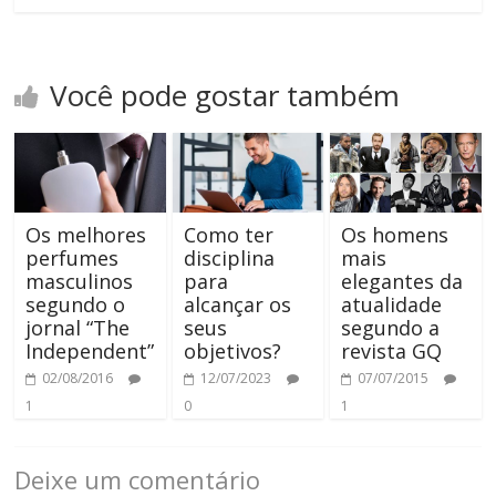
Você pode gostar também
Os melhores
Como ter
Os homens
perfumes
disciplina
mais
masculinos
para
elegantes da
segundo o
alcançar os
atualidade
jornal “The
seus
segundo a
Independent”
objetivos?
revista GQ
02/08/2016
12/07/2023
07/07/2015
1
0
1
Deixe um comentário