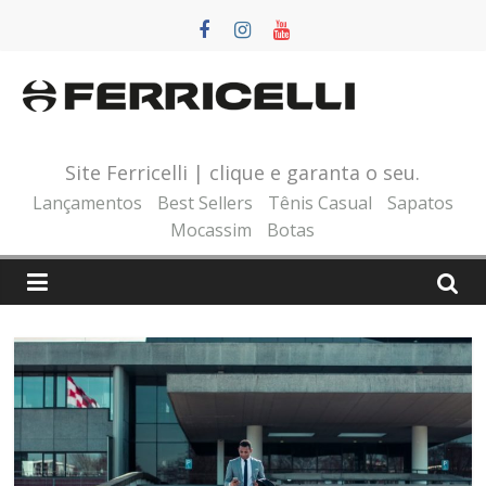
Pular
para
o
conteúdo
Site Ferricelli | clique e garanta o seu.
Lançamentos
Best Sellers
Tênis Casual
Sapatos
Mocassim
Botas