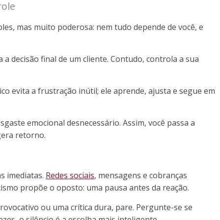
role
mples, mas muito poderosa: nem tudo depende de você, e
a decisão final de um cliente. Contudo, controla a sua
o evita a frustração inútil; ele aprende, ajusta e segue em
desgaste emocional desnecessário. Assim, você passa a
era retorno.
s imediatas.
Redes sociais
, mensagens e cobranças
icismo propõe o oposto: uma pausa antes da reação.
ovocativo ou uma crítica dura, pare. Pergunte-se se
es, o silêncio é a escolha mais inteligente.