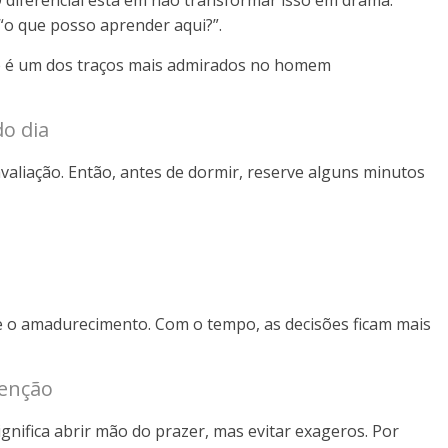
. O diferencial está em não transformar isso em drama.
“o que posso aprender aqui?”.
e é um dos traços mais admirados no homem
do dia
avaliação. Então, antes de dormir, reserve alguns minutos
e o amadurecimento. Com o tempo, as decisões ficam mais
tenção
significa abrir mão do prazer, mas evitar exageros. Por