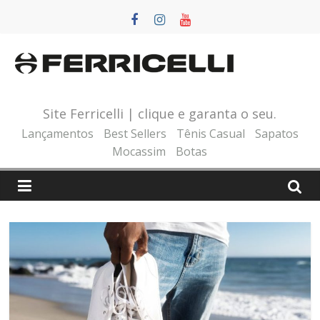
Pular
para
o
conteúdo
Site Ferricelli | clique e garanta o seu.
Lançamentos
Best Sellers
Tênis Casual
Sapatos
Mocassim
Botas