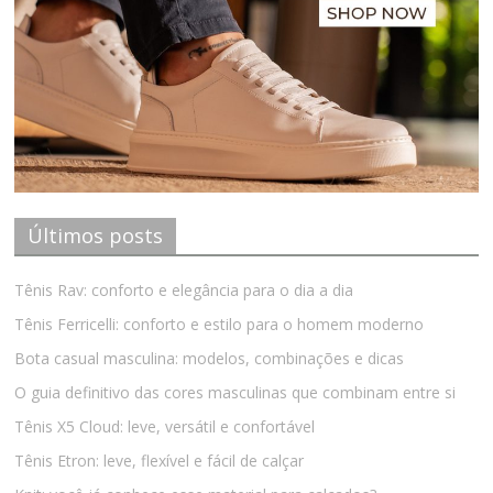
Últimos posts
Tênis Rav: conforto e elegância para o dia a dia
Tênis Ferricelli: conforto e estilo para o homem moderno
Bota casual masculina: modelos, combinações e dicas
O guia definitivo das cores masculinas que combinam entre si
Tênis X5 Cloud: leve, versátil e confortável
Tênis Etron: leve, flexível e fácil de calçar