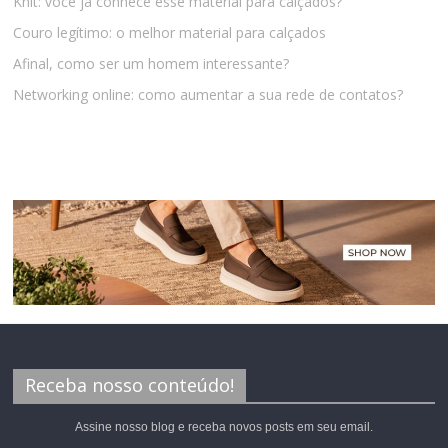
Knit: você já conhece esse material para calçados?
Couro legítimo: o melhor material para calçados
Afinal, como ser um homem interessante?
Networking online: como aumentar a sua rede de contatos?
Receba nosso conteúdo!
Assine nosso blog e receba novos posts em seu email.