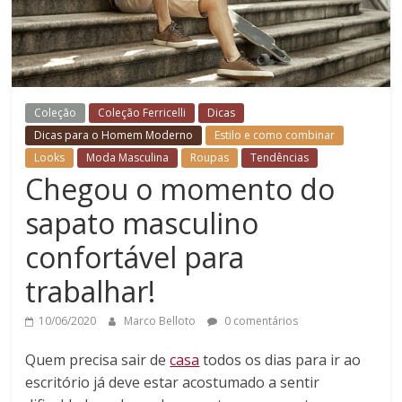
Coleção
Coleção Ferricelli
Dicas
Dicas para o Homem Moderno
Estilo e como combinar
Looks
Moda Masculina
Roupas
Tendências
Chegou o momento do
sapato masculino
confortável para
trabalhar!
10/06/2020
Marco Belloto
0 comentários
Quem precisa sair de
casa
todos os dias para ir ao
escritório já deve estar acostumado a sentir