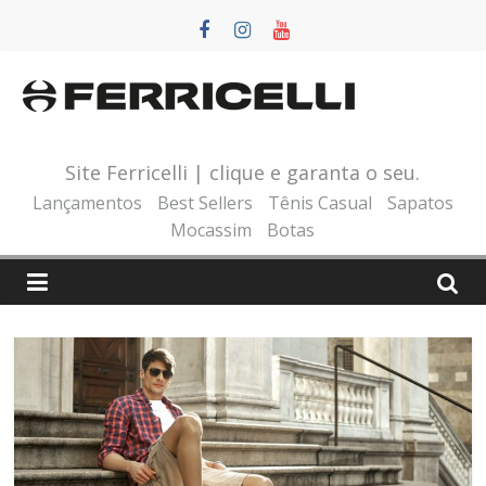
Pular
para
o
conteúdo
Site Ferricelli | clique e garanta o seu.
Lançamentos
Best Sellers
Tênis Casual
Sapatos
Mocassim
Botas