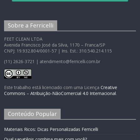
Sobre a Ferricelli
FEET CLEAN LTDA
Avenida Francisco José da Silva, 1170 – Franca/SP
CNPJ: 19.932.804/0001-57 | Ins. Est.: 310.540.214.115
(11) 2626-3721 | atendimento@ferricelli.com.br
Este trabalho está licenciado com uma Licença
Creative
Commons – Atribuição-NãoComercial 4.0 Internacional
.
Conteúdo Popular
Materiais Ricos: Dicas Personalizadas Ferricelli
Qual sapatênis combina mais com você?