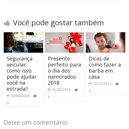
Você pode gostar também
Segurança
Presente
Dicas de
veicular:
perfeito para
como fazer a
como isso
o dia dos
barba em
pode ajudar
namorados
casa
você na
2018
15/12/2015
estrada?
31/05/2018
0
03/04/2024
0
0
Deixe um comentário