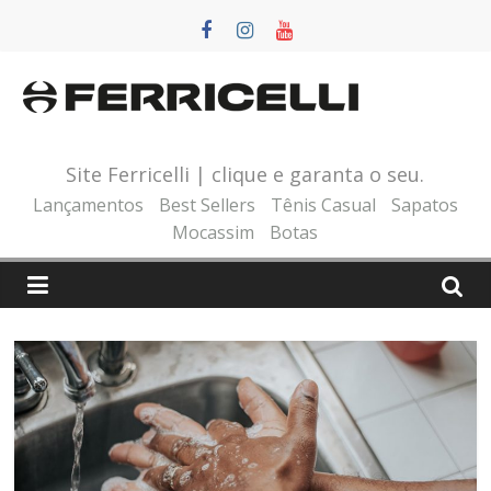
Pular
para
o
conteúdo
Site Ferricelli | clique e garanta o seu.
Lançamentos
Best Sellers
Tênis Casual
Sapatos
Mocassim
Botas