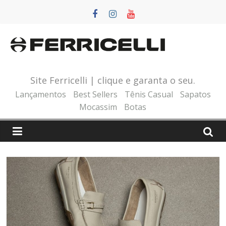
Pular
para
o
conteúdo
Site Ferricelli | clique e garanta o seu.
Lançamentos
Best Sellers
Tênis Casual
Sapatos
Mocassim
Botas