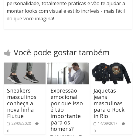
personalidade, totalmente práticas e vão te ajudar a
montar looks com visual e estilo incríveis - mais fácil
do que você imagina!
Você pode gostar também
Sneakers
Expressão
Jaquetas
masculinos:
emocional:
jeans
conheça a
por que isso
masculinas
nova linha
é tão
para o Rock
Flutue
importante
in Rio
para os
23/09/2020
14/09/2017
homens?
0
0