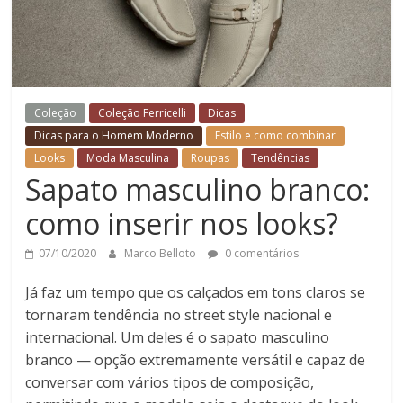
Coleção
Coleção Ferricelli
Dicas
Dicas para o Homem Moderno
Estilo e como combinar
Looks
Moda Masculina
Roupas
Tendências
Sapato masculino branco:
como inserir nos looks?
07/10/2020
Marco Belloto
0 comentários
Já faz um tempo que os calçados em tons claros se
tornaram tendência no street style nacional e
internacional. Um deles é o sapato masculino
branco — opção extremamente versátil e capaz de
conversar com vários tipos de composição,